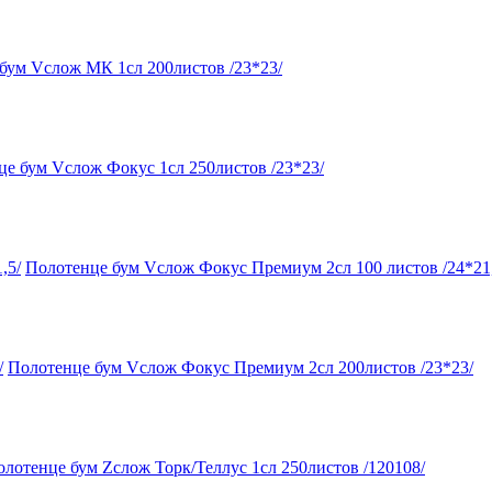
бум Vслож МК 1сл 200листов /23*23/
е бум Vслож Фокус 1сл 250листов /23*23/
Полотенце бум Vслож Фокус Премиум 2сл 100 листов /24*21,
Полотенце бум Vслож Фокус Премиум 2сл 200листов /23*23/
лотенце бум Zслож Торк/Теллус 1сл 250листов /120108/