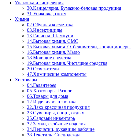
Упаковка и канцелярия
30.Канцелярия. Бумажно-беловая продукция
31.Упаковка, скотч
Химия
02.Обувная косметика
03.Инсектициды
13.Гигиена. Шампуни
14.Бытовая химия. СМС
15.Бытовая химия. Отбеливатели, кондиционеры
16.Бытовая химия. Мыло
18.Моющие средства
19.Бытовая химия. Чистящие средства
20.Освежители
47.Химические компоненты
Хозтовары
04.Галантерея
05.Хозтовары. Разное
06.Товары для дома
12.Изделия из пластика
22.Лако-красочная продукция
23.Сувениры, спорт, отдых
25.Садовый инвентарь
32.Замки, скобяные изделия
34.Перчатки, рукавицы рабочие
38.Текстиль. Спецодежда