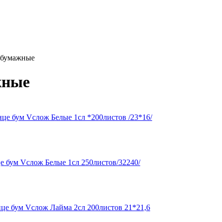
 бумажные
жные
це бум Vслож Белые 1сл *200листов /23*16/
е бум Vслож Белые 1сл 250листов/32240/
це бум Vслож Лайма 2сл 200листов 21*21,6