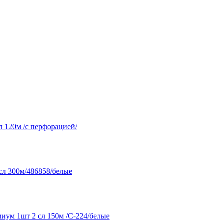
 120м /с перфорацией/
сл 300м/486858/белые
иум 1шт 2 сл 150м /С-224/белые